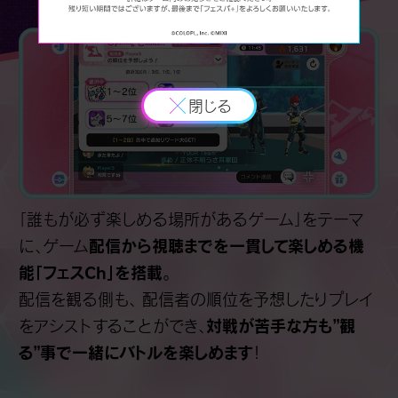
閉じる
「誰もが必ず楽しめる場所があるゲーム」をテーマ
配信から視聴までを一貫して楽しめる機
に、ゲーム
能「フェスCh」を搭載
。
配信を観る側も、 配信者の順位を予想したりプレイ
対戦が苦手な方も”観
をアシストすることができ、
る”事で一緒にバトルを楽しめます
！